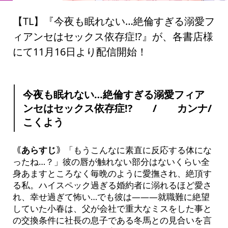
【TL】『今夜も眠れない…絶倫すぎる溺愛フ
ィアンセはセックス依存症!?』が、各書店様
にて11月16日より配信開始！
今夜も眠れない…絶倫すぎる溺愛フィア
ンセはセックス依存症!? / カンナ/
こくよう
｟
あらすじ
｠
「もうこんなに素直に反応する体にな
ったね…？」彼の唇が触れない部分はないくらい全
身あますところなく毎晩のように愛撫され、絶頂す
る私。ハイスペック過ぎる婚約者に溺れるほど愛さ
れ、幸せ過ぎて怖い…でも彼は―――就職難に絶望
していた小春は、父が会社で重大なミスをした事と
の交換条件に社長の息子である冬馬との見合いを言